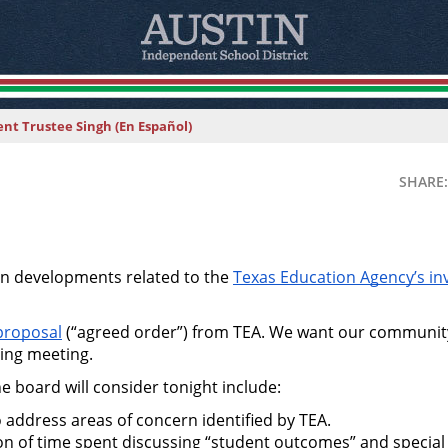
nt Trustee Singh (En Español)
SHARE:
n developments related to the 
Texas Education Agency’s inv
 proposal
 (“agreed order”) from TEA. We want our community 
ting meeting.
he board will consider tonight include:
o address areas of concern identified by TEA.
ion of time spent discussing “student outcomes” and specia