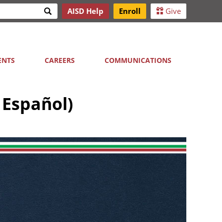
Search
AISD Help
Enroll
Give
h
ENTS
CAREERS
COMMUNICATIONS
 Español)