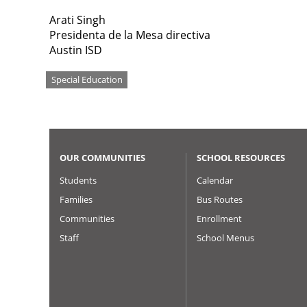
Arati Singh
Presidenta de la Mesa directiva
Austin ISD
Tags
Special Education
OUR COMMUNITIES
SCHOOL RESOURCES
Students
Calendar
Families
Bus Routes
Communities
Enrollment
Staff
School Menus