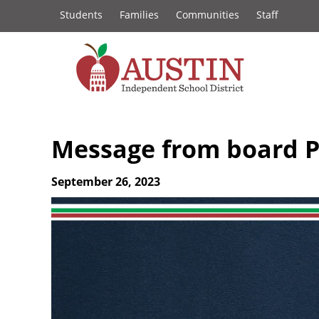
Constituency
Skip
Students
Families
Communities
Staff
to
Links
main
content
The
Austin
Message from board Pr
Independent
September 26, 2023
School
District