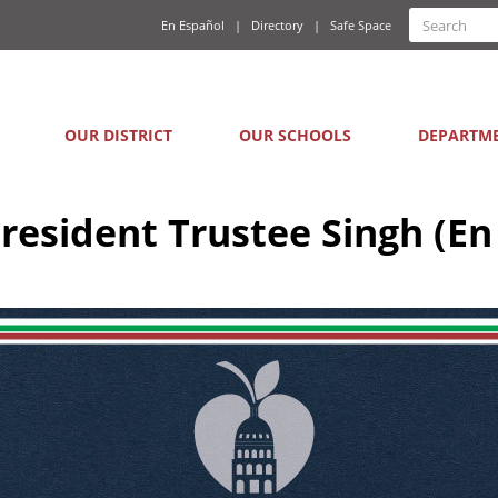
Quick
Search
En Español
Directory
Safe Space
Searc
Links
form
Main
OUR DISTRICT
OUR SCHOOLS
DEPARTM
navigation
esident Trustee Singh (En