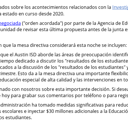
Investi
os sobre los acontecimientos relacionados con la 
a estado en curso desde 2020.
 negociada
 ("orden acordada") por parte de la Agencia de Edu
dad de revisar esta última propuesta antes de la junta esp
en que la mesa directiva considerará esta noche se incluyen:
que el Austin ISD aborde las áreas de preocupación identifi
 tiempo dedicado a discutir los "resultados de los estudiant
ados a la discusión de los "resultados de los estudiantes" 
rimestre
. Esto da a la mesa directiva una importante flexib
 educación especial de alta calidad y las intervenciones en t
ado con nosotros sobre esta importante decisión. Si desea 
de hoy para grabar sus comentarios por teléfono o para regi
administración ha tomado medidas significativas para reduci
 escolares e inyectar $30 millones adicionales a la Educaci
os estudiantes.