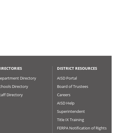
IRECTORIES
DISTRICT RESOURCES
epartment Directory
AISD Portal
chools Directory
Board of Trustees
taff Directory
Careers
AISD Help
Superintendent
Title IX Training
FERPA Notification of Rights