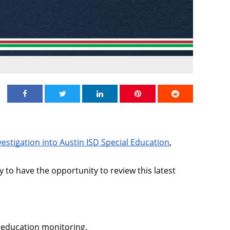
Share on Facebook
Share on Twitter
Share on Linkedin
Share on Pinterest
Share on Redd
estigation into Austin ISD Special Education
, 
to have the opportunity to review this latest 
l education monitoring.