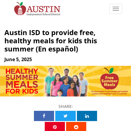
Skip
to
Toggle
main
naviga
The
content
Austin
Austin ISD to provide free,
Independent
healthy meals for kids this
School
summer (En español)
District
June 5, 2025
SHARE:
Share on Facebook
Share on Twitter
Share on Linkedin
Share on Pinterest
Share on Reddit