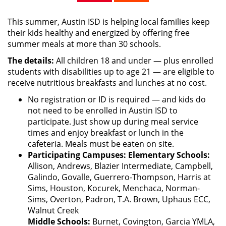
This summer, Austin ISD is helping local families keep
their kids healthy and energized by offering free
summer meals at more than 30 schools.
The details:
All children 18 and under — plus enrolled
students with disabilities up to age 21 — are eligible to
receive nutritious breakfasts and lunches at no cost.
No registration or ID is required — and kids do
not need to be enrolled in Austin ISD to
participate. Just show up during meal service
times and enjoy breakfast or lunch in the
cafeteria. Meals must be eaten on site.
Participating Campuses: Elementary Schools:
Allison, Andrews, Blazier Intermediate, Campbell,
Galindo, Govalle, Guerrero-Thompson, Harris at
Sims, Houston, Kocurek, Menchaca, Norman-
Sims, Overton, Padron, T.A. Brown, Uphaus ECC,
Walnut Creek
Middle Schools:
Burnet, Covington, Garcia YMLA,