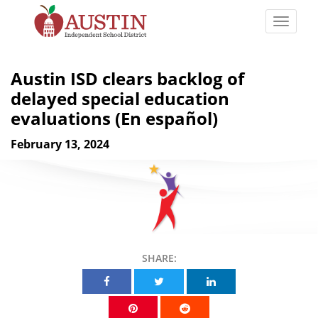
Skip
to
Toggle
main
naviga
The
content
Austin
Austin ISD clears backlog of
Independent
delayed special education
School
evaluations (En español)
District
February 13, 2024
SHARE:
Share on Facebook
Share on Twitter
Share on Linkedin
Share on Pinterest
Share on Reddit