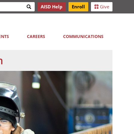
Search
AISD Help
Enroll
Give
h
ENTS
CAREERS
COMMUNICATIONS
n