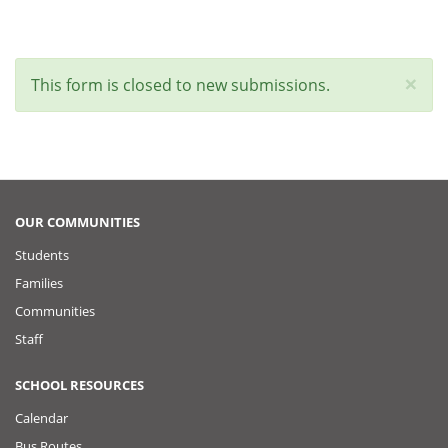
×
Status
This form is closed to new submissions.
message
OUR COMMUNITIES
Students
Families
Communities
Staff
SCHOOL RESOURCES
Calendar
Bus Routes