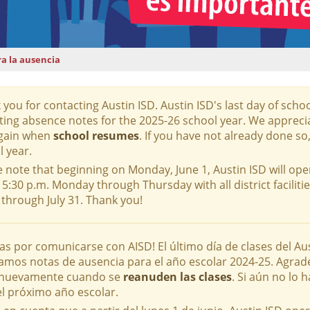
a la ausencia
 you for contacting Austin ISD. Austin ISD's last day of sch
ting absence notes for the 2025-26 school year. We appreci
gain when
school resumes
. If you have not already done s
l year.
e note that beginning on Monday, June 1, Austin ISD will ope
 5:30 p.m. Monday through Thursday with all district facilitie
 through July 31. Thank you!
as por comunicarse con AISD! El último día de clases del Au
amos notas de ausencia para el año escolar 2024-25. Agra
 nuevamente cuando se
reanuden las clases
. Si aún no lo
el próximo año escolar.