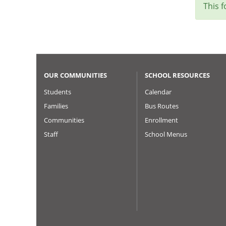
Sta
This 
me
OUR COMMUNITIES
SCHOOL RESOURCES
Students
Calendar
Families
Bus Routes
Communities
Enrollment
Staff
School Menus