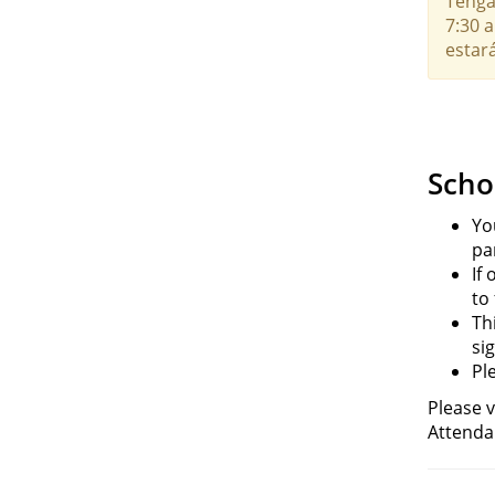
Tenga 
7:30 a
estará
Scho
Yo
pa
If
to
Th
si
Pl
Please v
Attendan