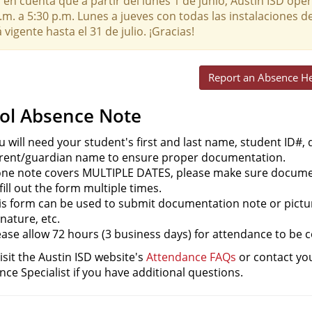
en cuenta que a partir del lunes 1 de junio, Austin ISD oper
.m. a 5:30 p.m. Lunes a jueves con todas las instalaciones de
 vigente hasta el 31 de julio. ¡Gracias!
Report an Absence H
ol Absence Note
u will need your student's first and last name, student ID#,
rent/guardian name to ensure proper documentation.
 one note covers MULTIPLE DATES, please make sure documen
 fill out the form multiple times.
is form can be used to submit documentation note or pictur
gnature, etc.
ease allow 72 hours (3 business days) for attendance to be 
isit the Austin ISD website's
Attendance FAQs
or contact you
ce Specialist if you have additional questions.