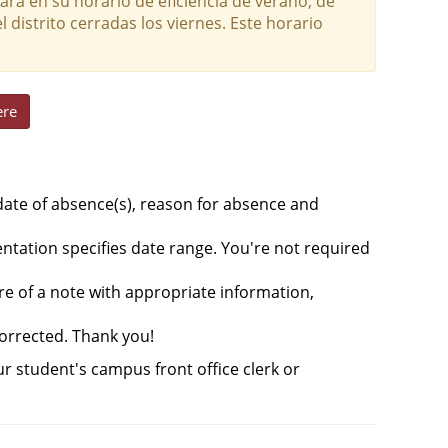
ará en su horario de eficiencia de verano, de
l distrito cerradas los viernes. Este horario
ere
 date of absence(s), reason for absence and
tation specifies date range. You're not required
e of a note with appropriate information,
corrected. Thank you!
r student's campus front office clerk or