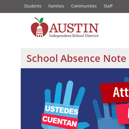
Constituency
Skip
Students
Families
Communities
Staff
to
Links
main
content
The
Austin
School Absence Note 
Independent
School
District