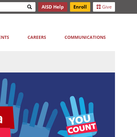
Search
AISD Help
Enroll
Give
h
ENTS
CAREERS
COMMUNICATIONS