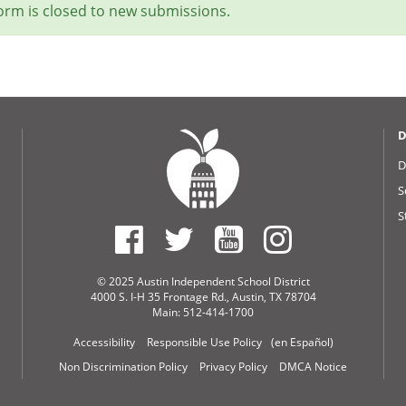
tus
form is closed to new submissions.
ssage
D
D
S
S
© 2025 Austin Independent School District
4000 S. I-H 35 Frontage Rd., Austin, TX 78704
Main: 512-414-1700
Accessibility
Responsible Use Policy
(en Español)
Non Discrimination Policy
Privacy Policy
DMCA Notice