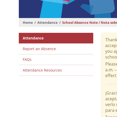
Home
Attendance
School Absence Note / Nota sobr
Departmental
Attendance
Thank
Menu
accep
Report an Absence
you a
schoo
FAQs
Pleas
a.m. –
Attendance Resources
effect
¡Graci
acept
verlo
para 