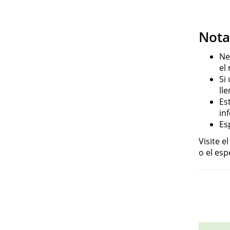
Nota
Ne
el
Si
ll
Es
in
Es
Visite e
o el esp