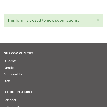
×
Status
This form is closed to new submissions.
message
OUR COMMUNITIES
Students
Families
Communities
Staff
SCHOOL RESOURCES
Calendar
Bus Routes