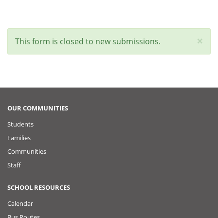
×
Status
This form is closed to new submissions.
message
OUR COMMUNITIES
Students
Families
Communities
Staff
SCHOOL RESOURCES
Calendar
Bus Routes