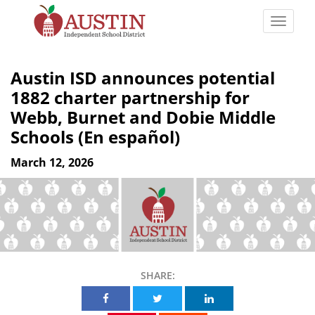
Skip
to
Toggle
main
naviga
The
content
Austin
Austin ISD announces potential
Independent
1882 charter partnership for
School
Webb, Burnet and Dobie Middle
District
Schools (En español)
March 12, 2026
SHARE:
Share on Facebook
Share on Twitter
Share on Linkedin