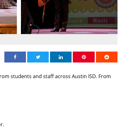
Share on Facebook
Share on Twitter
Share on Linkedin
Share on Pinterest
Share on Redd
 from students and staff across Austin ISD. From
er.