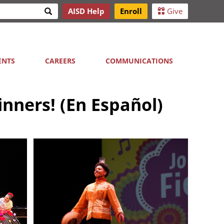
Search
AISD Help
Enroll
Give
h
ENTS
CAREERS
COMMUNICATIONS
inners! (En Español)