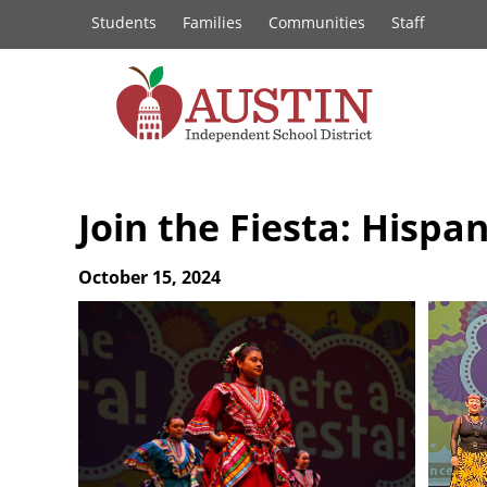
Constituency
Skip
Students
Families
Communities
Staff
to
Links
main
content
The
Austin
Join the Fiesta: Hispa
Independent
October 15, 2024
School
District