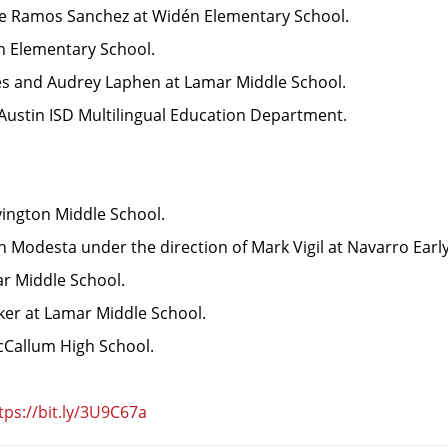
upe Ramos Sanchez at Widén Elementary School.
on Elementary School.
es and Audrey Laphen at Lamar Middle School.
he Austin ISD Multilingual Education Department.
vington Middle School.
n Modesta under the direction of Mark Vigil at Navarro Earl
ar Middle School.
ker at Lamar Middle School.
cCallum High School.
tps://bit.ly/3U9C67a