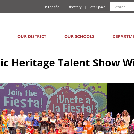
Quick
Search
En Español
Directory
Safe Space
Searc
Links
form
Main
OUR DISTRICT
OUR SCHOOLS
DEPARTM
navigation
nic Heritage Talent Show W