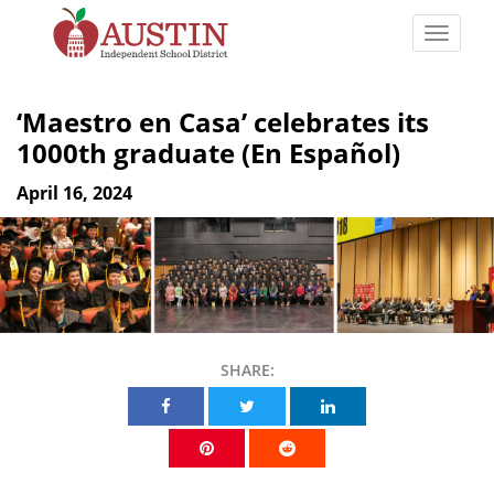
Skip
to
Toggle
main
naviga
The
content
Austin
‘Maestro en Casa’ celebrates its
Independent
1000th graduate (En Español)
School
District
April 16, 2024
SHARE:
Share on Facebook
Share on Twitter
Share on Linkedin
Share on Pinterest
Share on Reddit