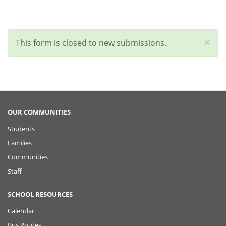
×
Status
This form is closed to new submissions.
message
OUR COMMUNITIES
Students
Families
Communities
Staff
SCHOOL RESOURCES
Calendar
Bus Routes